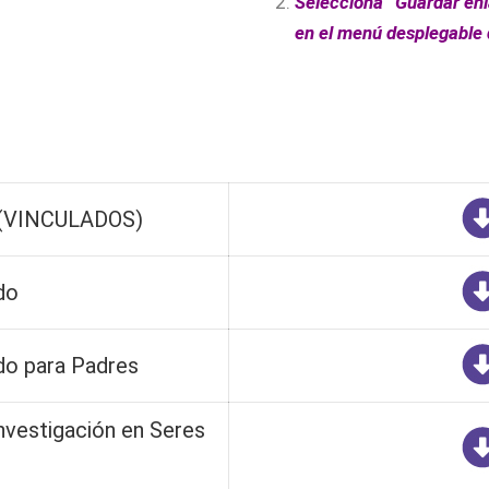
Selecciona “Guardar en
en el menú desplegable
s (VINCULADOS)
do
do para Padres
Investigación en Seres