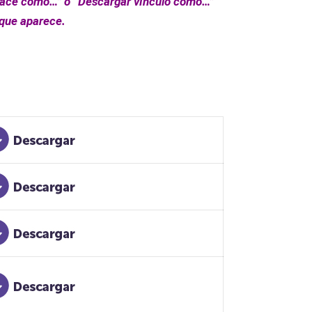
lace como…” o “Descargar vínculo como…”
 que aparece.