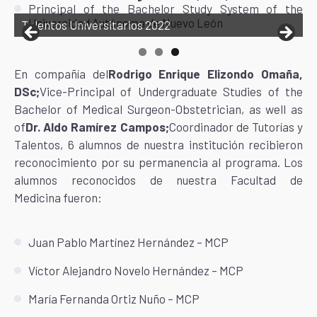
Principal of the Bachelor Study System of the
Universidad Autónoma de Nuevo León
Talentos Universitarios 2022
En compañía del
Rodrigo Enrique Elizondo Omaña,
DSc;
Vice-Principal of Undergraduate Studies of the
Bachelor of Medical Surgeon-Obstetrician, as well as
of
Dr. Aldo Ramírez Campos;
Coordinador de Tutorías y
Talentos, 6 alumnos de nuestra institución recibieron
reconocimiento por su permanencia al programa. Los
alumnos reconocidos de nuestra Facultad de
Medicina fueron:
Juan Pablo Martínez Hernández – MCP
Víctor Alejandro Novelo Hernández – MCP
María Fernanda Ortiz Nuño – MCP