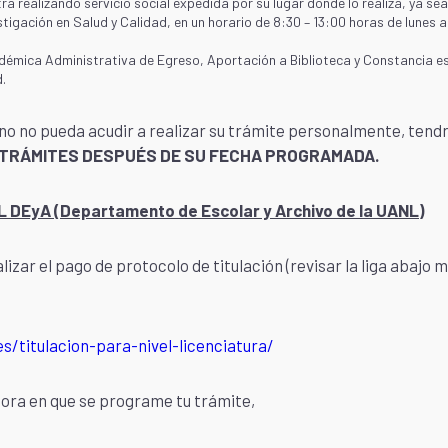
a realizando servicio social expedida por su lugar donde lo realiza, ya sea
tigación en Salud y Calidad, en un horario de 8:30 – 13:00 horas de lunes a v
démica Administrativa de Egreso, Aportación a Biblioteca y Constancia espe
.
no no pueda acudir a realizar su trámite personalmente, tendrá
 TRÁMITES DESPUÉS DE SU FECHA PROGRAMADA.
 DEyA (Departamento de Escolar y Archivo de la UANL)
izar el pago de protocolo de titulación (revisar la liga abajo
/titulacion-para-nivel-licenciatura/
ora en que se programe tu trámite,