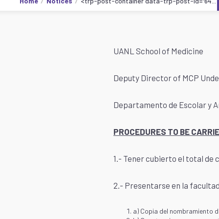
Home
Notices
<trp-post-container data-trp-post-id='64...
UANL School of Medicine
Deputy Director of MCP Und
Departamento de Escolar y A
PROCEDURES TO BE CARRIED
1.- Tener cubierto el total de
2.- Presentarse en la faculta
a) Copia del nombramiento de