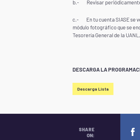
b.- Revisar periódicamente t
c.- En tu cuenta SIASE se ver
módulo fotográfico que se encu
Tesorería General de la UANL,
DESCARGA LA PROGRAMACIÓ
Descarga Lista
SHARE
ON: