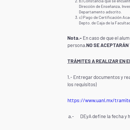
b) Constancia que se encuentr
Dirección de Enseñanza, Inves
Departamento adscrito.
c) Pago de Certificación Aca
Depto. de Caja de la Facultad
Nota.-
En caso de que el alum
persona.
NO SE ACEPTARÁN
TRÁMITES A REALIZAR EN EL
1.- Entregar documentos y real
los requisitos)
https://www.uanl.mx/tramites
a.- DEyA define la fecha y h