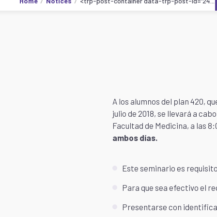
Home
Notices
<trp-post-container data-trp-post-id='24...
A los alumnos del plan 420, qu
julio de 2018, se llevará a cabo
Facultad de Medicina, a las 8:
ambos días.
Este seminario es requisito
Para que sea efectivo el re
Presentarse con identificac