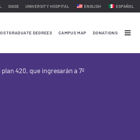
L
SIASE
UNIVERSITY HOSPITAL
ENGLISH
ESPAÑOL
OSTGRADUATE DEGREES
CAMPUS MAP
DONATIONS
 plan 420, que ingresarán a 7º
.