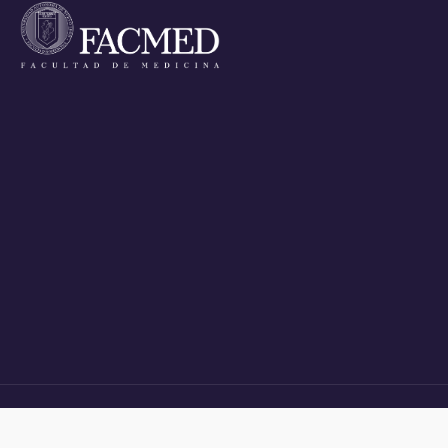
HOME
APPLICANTS
STUDENTS
ALUMNI
POSTGRADUATE DEGREES
NEWS
PROF