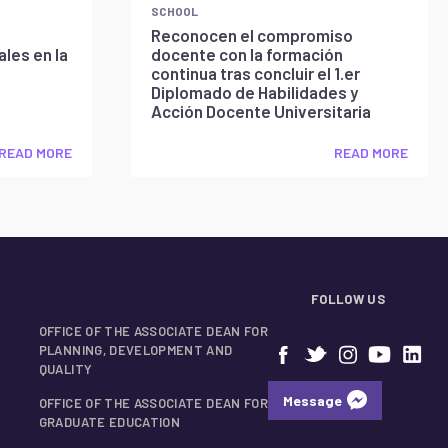
SCHOOL
Reconocen el compromiso
les en la
docente con la formación
continua tras concluir el 1.er
Diplomado de Habilidades y
Acción Docente Universitaria
READ MORE
READ MORE
FOLLOW US
OFFICE OF THE ASSOCIATE DEAN FOR
PLANNING, DEVELOPMENT AND
QUALITY
Message
OFFICE OF THE ASSOCIATE DEAN FOR
GRADUATE EDUCATION