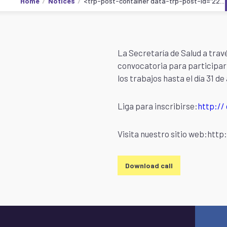
Home
Notices
<trp-post-container data-trp-post-id='22...
La Secretaría de Salud a travé
convocatoria para participar 
los trabajos hasta el día 31 de
Liga para inscribirse:
http://
Visita nuestro sitio web:
http:
Download call