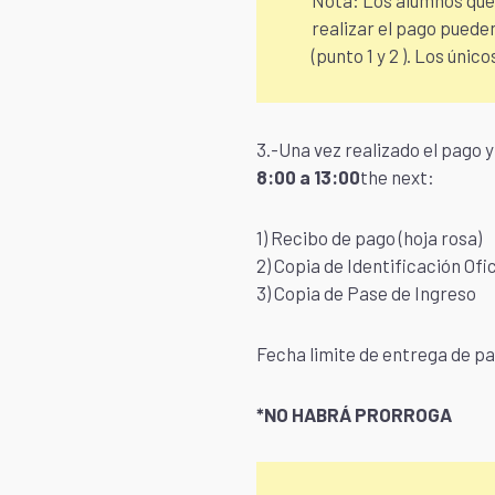
Nota: Los alumnos que 
realizar el pago pueden
(punto 1 y 2 ). Los úni
3.-Una vez realizado el pago y
8:00 a 13:00
the next:
1) Recibo de pago (hoja rosa)
2) Copia de Identificación Ofic
3) Copia de Pase de Ingreso
Fecha limite de entrega de pa
*NO HABRÁ PRORROGA