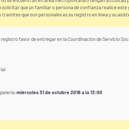
no se encuentran en área metropolitana o tengan dificultad pa
 solicitar que un familiar o persona de confianza realice este 
cos tramites que son personales es su registro en línea y su asis
 registro favor de entregar en la Coordinación de Servicio Soci
ial
pelería:
miércoles 31 de octubre 2018 a la 13:00