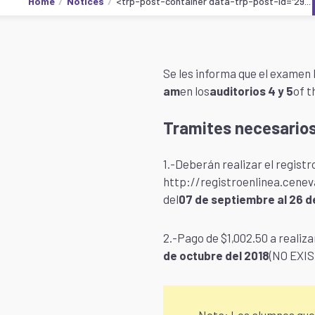
Home
Notices
<trp-post-container data-trp-post-id='29...
Se les informa que el examen
am
en los
auditorios 4 y 5
of t
Tramites necesarios
1.-Deberán realizar el registro
http://registroenlinea.cenev
del
07 de septiembre al 26 d
2.-Pago de $1,002.50 a realizar
de octubre del 2018
(NO EXI