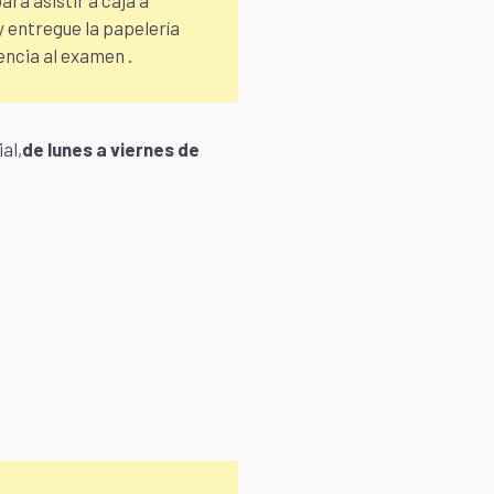
ra asistir a caja a
y entregue la papelería
tencia al examen .
al,
de lunes a viernes de