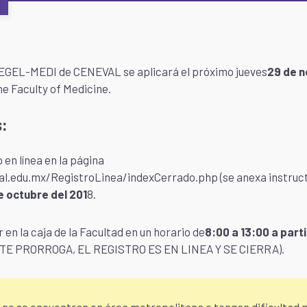
 EGEL-MEDI de CENEVAL se aplicará el próximo jueves
29 de n
he Faculty of Medicine.
:
 en línea en la página
al.edu.mx/RegistroLinea/indexCerrado.php (se anexa instructi
e octubre del 201
8.
 en la caja de la Facultad en un horario de
8:00 a 13:00 a part
STE PRORROGA, EL REGISTRO ES EN LINEA Y SE CIERRA).