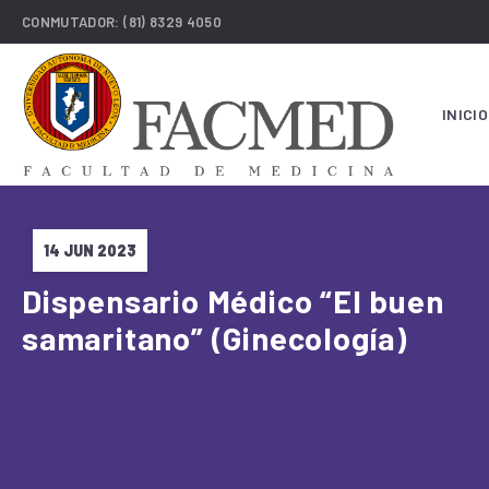
CONMUTADOR:
(81) 8329 4050
INICIO
14 JUN 2023
Dispensario Médico “El buen
samaritano” (Ginecología)