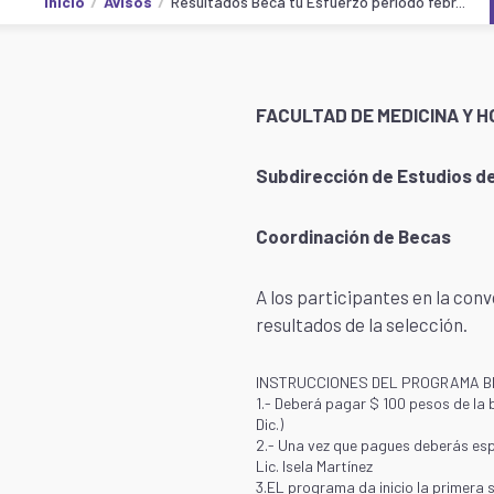
Inicio
Avisos
Resultados Beca tu Esfuerzo periodo febr...
FACULTAD DE MEDICINA Y H
Subdirección de Estudios d
Coordinación de Becas
A los participantes en la con
resultados de la selección.
INSTRUCCIONES DEL PROGRAMA B
1.- Deberá pagar $ 100 pesos de la 
Dic.)
2.- Una vez que pagues deberás esp
Lic. Isela Martínez
3.EL programa da inicio la primera