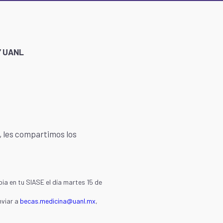
” UANL
1, les compartimos los
ia en tu SIASE el día martes 15 de
nviar a
becas.medicina@uanl.mx
,