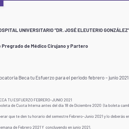
OSPITAL UNIVERSITARIO “DR. JOSÉ ELEUTERIO GONZÁLEZ
e Pregrado de Médico Cirujano y Partero
vocatoria Beca tu Esfuerzo para el periodo febrero – junio 202
ECA TU ESFUERZO FEBRERO-JUNIO 2021
boleta de Cuota Interna antes del día 18 de Diciembre 2020 (la boleta camb
erar que te den tu horario del semestre Febrero-Junio 2021 y lo deberás e
 semana de Febrero 2021 Y concluyendo en junio 2021.