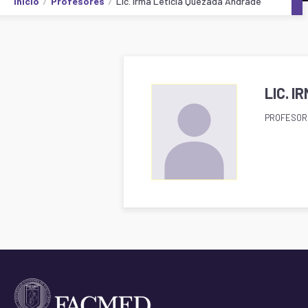
Inicio
Profesores
Lic. Irma Leticia Quezada Andrade
LIC. 
PROFESOR