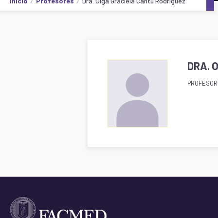
Inicio
Profesores
Dra. Olga Graciela Cantú Rodríguez
DRA. 
PROFESOR