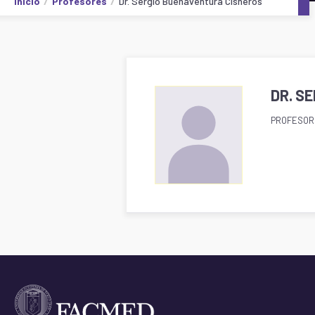
Inicio
Profesores
Dr. Sergio Buenaventura Cisneros
DR. S
PROFESOR