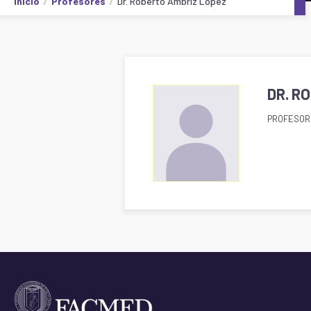
Inicio
Profesores
Dr. Roberto Ambriz López
DR. R
PROFESOR