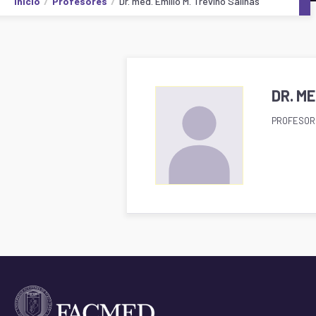
Inicio
Profesores
Dr. med. Emilio M. Treviño Salinas
DR. ME
PROFESOR