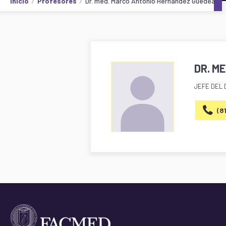
Inicio
Profesores
Dr. med. Marco Antonio Hernández Guedea
DR. M
JEFE DEL
(8