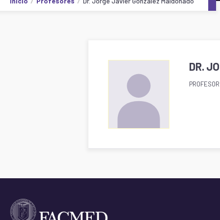
Inicio
Profesores
Dr. Jorge Javier González Maldonado
DR. J
PROFESOR