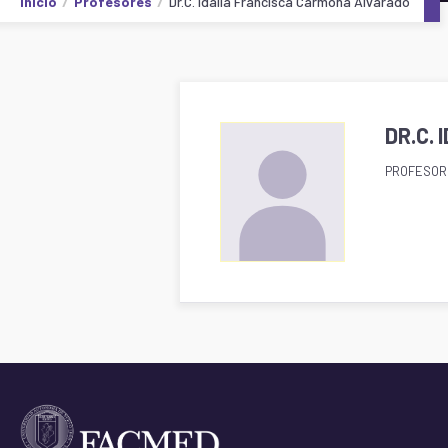
Inicio
Profesores
Dr.C. Idalia Francisca Carmona Alvarado
DR.C.
PROFESOR