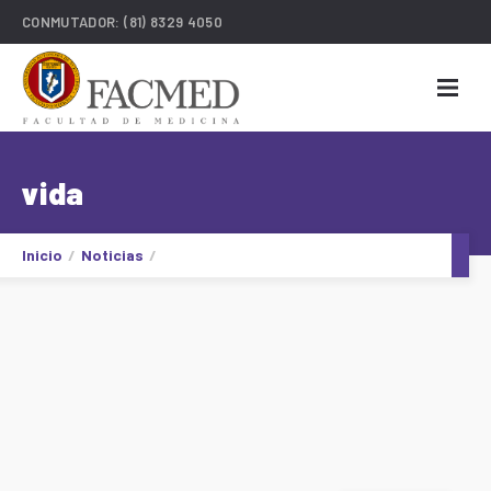
CONMUTADOR:
(81) 8329 4050
vida
Inicio
Noticias