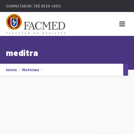
CONMUTADOR:
(81) 8329 4050
meditra
Inicio
Noticias