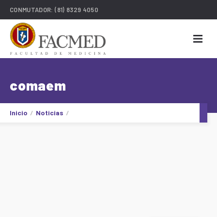
CONMUTADOR:
(81) 8329 4050
comaem
Inicio
Noticias