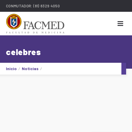
CONMUTADOR:
(81) 8329 4050
celebres
Inicio
Noticias