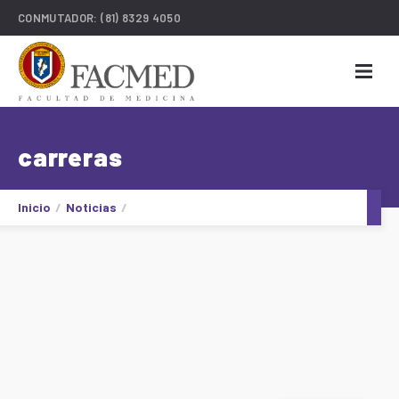
CONMUTADOR:
(81) 8329 4050
carreras
Inicio
Noticias