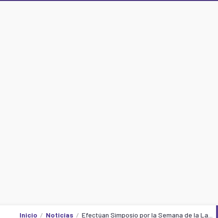
Inicio
Noticias
Efectúan Simposio por la Semana de la La...