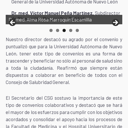
General de la Universidad Autónoma de Nuevo León
Dr. med. Víctor Manuel Peña Martínez,
Subdirector
de Planeación, Desarrollo y Calidad
Dr. med. Alma Rosa Marroquín Escamilla
Nuestro director destacó su agrado por el convenio y
puntualizó que para la Universidad Autónoma de Nuevo
León, tener este tipo de convenios es una forma de
trascender y beneficiar no sólo al personal de salud sino
a toda la ciudadanía. Reafirmó que siempre están
dispuestos a colaborar en beneficio de todos con el
Consejo de Salubridad General.
El Secretario del CSG sostuvo la importancia de este
tipo de convenios colaborativos y destacó que se hará
el mayor de los esfuerzos para cumplir con los objetivos
acordados y consolidar el apoyo hacia los procesos de
la Facultad de Medicina y el Hospital Universitario de