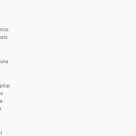
ntos
osio
 una
pital
do
ra
n
l