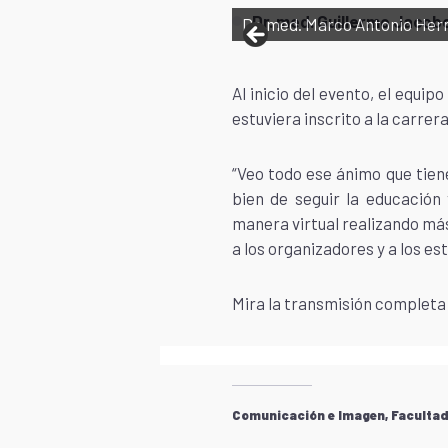
Dr. med. Guillermo Jacob
Dr. med. Marco Antonio He
Al inicio del evento, el equ
estuviera inscrito a la carre
“Veo todo ese ánimo que tiene
bien de seguir la educación
manera virtual realizando más
a los organizadores y a los es
Mira la transmisión completa 
Comunicación e Imagen, Facultad 