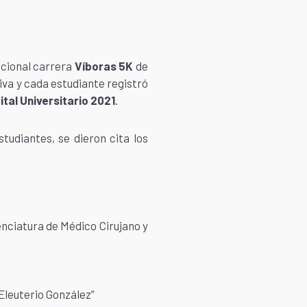
icional carrera
Víboras 5K
de
iva y cada estudiante registró
tal Universitario 2021
.
udiantes, se dieron cita los
nciatura de Médico Cirujano y
Eleuterio González”