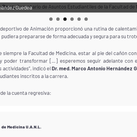
o Baca,
Secretario de Asuntos Estudiantiles de la Facultad de
rnández Guedea
ipo deportivo de Animación proporcionó una rutina de calentam
ra pudiera prepararse de forma adecuada y segura para su trot
 siempre la Facultad de Medicina, estar al pie del cañón con
 y poder transformar […] esperemos seguir adelante con e
 actividades”, indicó el
Dr. med. Marco Antonio Hernández 
tudiantes inscritos a la carrera.
de la cuenta regresiva:
de Medicina U.A.N.L.