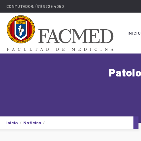
CONMUTADOR:
(81) 8329 4050
INICIO
Patolo
Inicio
Noticias