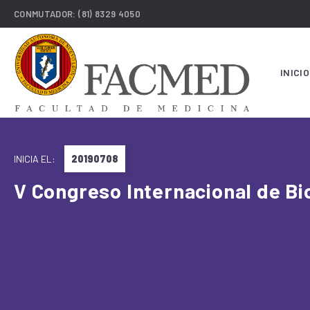
CONMUTADOR:
(81) 8329 4050
INICIO
INICIA EL:
20190708
V Congreso Internacional de Bio