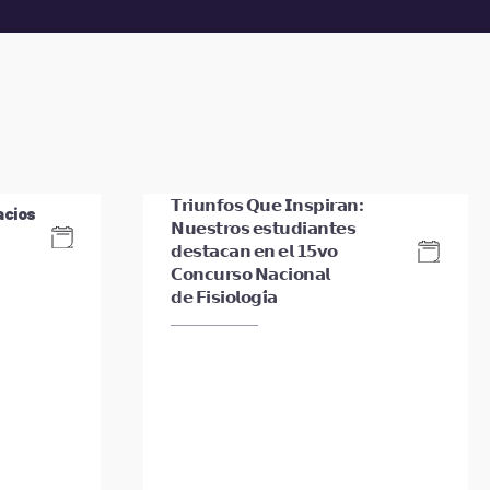
𝗧𝗿𝗶𝘂𝗻𝗳𝗼𝘀 𝗤𝘂𝗲 𝗜𝗻𝘀𝗽𝗶𝗿𝗮𝗻:
acios
𝗡𝘂𝗲𝘀𝘁𝗿𝗼𝘀 𝗲𝘀𝘁𝘂𝗱𝗶𝗮𝗻𝘁𝗲𝘀
𝗱𝗲𝘀𝘁𝗮𝗰𝗮𝗻 𝗲𝗻 𝗲𝗹 𝟭𝟱𝘃𝗼
𝗖𝗼𝗻𝗰𝘂𝗿𝘀𝗼 𝗡𝗮𝗰𝗶𝗼𝗻𝗮𝗹
𝗱𝗲 𝗙𝗶𝘀𝗶𝗼𝗹𝗼𝗴𝗶́𝗮