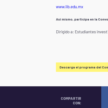
www.iib.edu.mx
Así mismo, participa en la Convo
Dirigido a: Estudiantes inves
Descarga el programa del Co
COMPARTIR
CON: