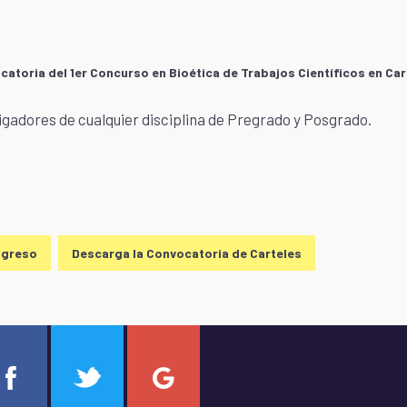
catoria del 1er Concurso en Bioética de Trabajos Científicos en Car
tigadores de cualquier disciplina de Pregrado y Posgrado.
ngreso
Descarga la Convocatoria de Carteles