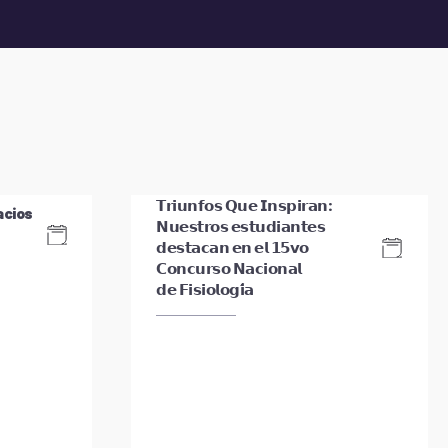
𝗧𝗿𝗶𝘂𝗻𝗳𝗼𝘀 𝗤𝘂𝗲 𝗜𝗻𝘀𝗽𝗶𝗿𝗮𝗻:
acios
𝗡𝘂𝗲𝘀𝘁𝗿𝗼𝘀 𝗲𝘀𝘁𝘂𝗱𝗶𝗮𝗻𝘁𝗲𝘀
𝗱𝗲𝘀𝘁𝗮𝗰𝗮𝗻 𝗲𝗻 𝗲𝗹 𝟭𝟱𝘃𝗼
𝗖𝗼𝗻𝗰𝘂𝗿𝘀𝗼 𝗡𝗮𝗰𝗶𝗼𝗻𝗮𝗹
𝗱𝗲 𝗙𝗶𝘀𝗶𝗼𝗹𝗼𝗴𝗶́𝗮