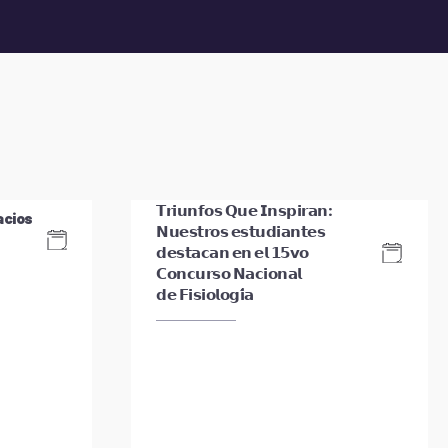
𝗧𝗿𝗶𝘂𝗻𝗳𝗼𝘀 𝗤𝘂𝗲 𝗜𝗻𝘀𝗽𝗶𝗿𝗮𝗻:
acios
𝗡𝘂𝗲𝘀𝘁𝗿𝗼𝘀 𝗲𝘀𝘁𝘂𝗱𝗶𝗮𝗻𝘁𝗲𝘀
𝗱𝗲𝘀𝘁𝗮𝗰𝗮𝗻 𝗲𝗻 𝗲𝗹 𝟭𝟱𝘃𝗼
𝗖𝗼𝗻𝗰𝘂𝗿𝘀𝗼 𝗡𝗮𝗰𝗶𝗼𝗻𝗮𝗹
𝗱𝗲 𝗙𝗶𝘀𝗶𝗼𝗹𝗼𝗴𝗶́𝗮