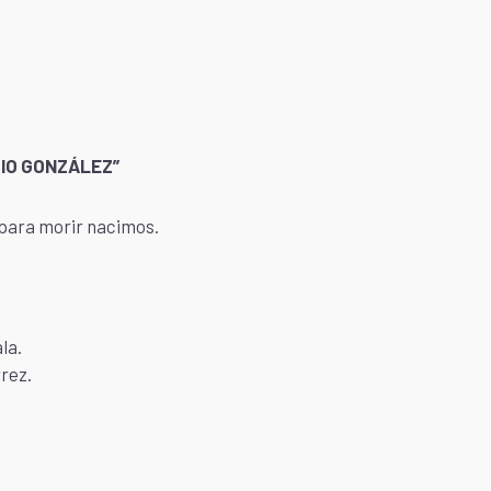
RIO GONZÁLEZ”
 para morir nacimos.
la.
rez.