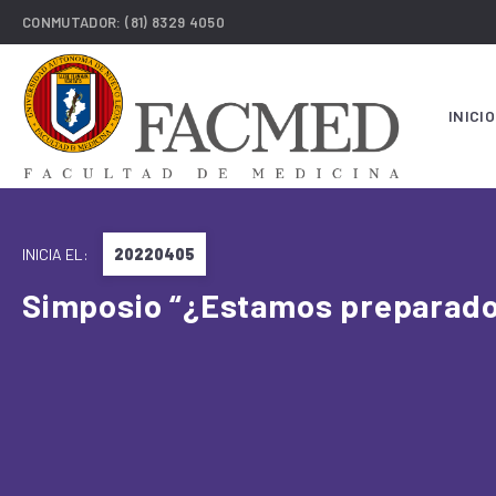
CONMUTADOR:
(81) 8329 4050
INICIO
INICIA EL:
20220405
Simposio “¿Estamos preparado