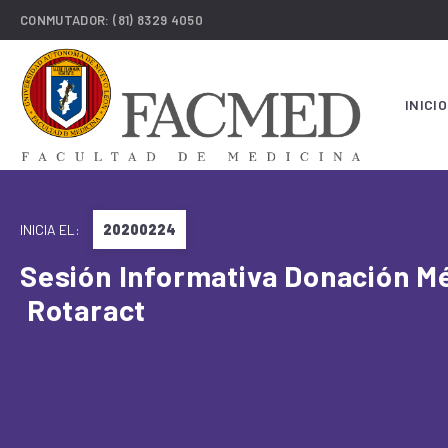
CONMUTADOR:
(81) 8329 4050
INICIO
INICIA EL:
20200224
Sesión Informativa Donación M
Rotaract