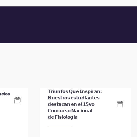
𝗧𝗿𝗶𝘂𝗻𝗳𝗼𝘀 𝗤𝘂𝗲 𝗜𝗻𝘀𝗽𝗶𝗿𝗮𝗻:
acios
𝗡𝘂𝗲𝘀𝘁𝗿𝗼𝘀 𝗲𝘀𝘁𝘂𝗱𝗶𝗮𝗻𝘁𝗲𝘀
𝗱𝗲𝘀𝘁𝗮𝗰𝗮𝗻 𝗲𝗻 𝗲𝗹 𝟭𝟱𝘃𝗼
𝗖𝗼𝗻𝗰𝘂𝗿𝘀𝗼 𝗡𝗮𝗰𝗶𝗼𝗻𝗮𝗹
𝗱𝗲 𝗙𝗶𝘀𝗶𝗼𝗹𝗼𝗴𝗶́𝗮