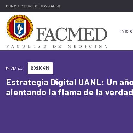
CONMUTADOR:
(81) 8329 4050
INICIO
INICIA EL:
20210419
Estrategia Digital UANL: Un año
alentando la flama de la verda