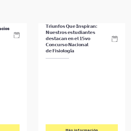
𝗧𝗿𝗶𝘂𝗻𝗳𝗼𝘀 𝗤𝘂𝗲 𝗜𝗻𝘀𝗽𝗶𝗿𝗮𝗻:
acios
𝗡𝘂𝗲𝘀𝘁𝗿𝗼𝘀 𝗲𝘀𝘁𝘂𝗱𝗶𝗮𝗻𝘁𝗲𝘀
𝗱𝗲𝘀𝘁𝗮𝗰𝗮𝗻 𝗲𝗻 𝗲𝗹 𝟭𝟱𝘃𝗼
𝗖𝗼𝗻𝗰𝘂𝗿𝘀𝗼 𝗡𝗮𝗰𝗶𝗼𝗻𝗮𝗹
𝗱𝗲 𝗙𝗶𝘀𝗶𝗼𝗹𝗼𝗴𝗶́𝗮
Más información