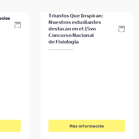
𝗧𝗿𝗶𝘂𝗻𝗳𝗼𝘀 𝗤𝘂𝗲 𝗜𝗻𝘀𝗽𝗶𝗿𝗮𝗻:
acios
𝗡𝘂𝗲𝘀𝘁𝗿𝗼𝘀 𝗲𝘀𝘁𝘂𝗱𝗶𝗮𝗻𝘁𝗲𝘀
𝗱𝗲𝘀𝘁𝗮𝗰𝗮𝗻 𝗲𝗻 𝗲𝗹 𝟭𝟱𝘃𝗼
𝗖𝗼𝗻𝗰𝘂𝗿𝘀𝗼 𝗡𝗮𝗰𝗶𝗼𝗻𝗮𝗹
𝗱𝗲 𝗙𝗶𝘀𝗶𝗼𝗹𝗼𝗴𝗶́𝗮
Más información