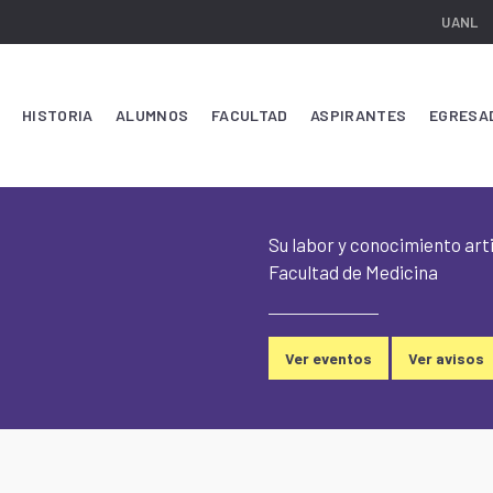
UANL
HISTORIA
ALUMNOS
FACULTAD
ASPIRANTES
EGRESA
Su labor y conocimiento arti
Facultad de Medicina
Ver eventos
Ver avisos