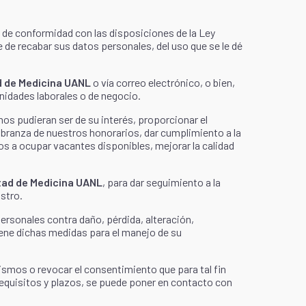
), de conformidad con las disposiciones de la Ley
 de recabar sus datos personales, del uso que se le dé
d de Medicina UANL
o vía correo electrónico, o bien,
nidades laborales o de negocio.
os pudieran ser de su interés, proporcionar el
cobranza de nuestros honorarios, dar cumplimiento a la
tos a ocupar vacantes disponibles, mejorar la calidad
tad de Medicina UANL
, para dar seguimiento a la
istro.
rsonales contra daño, pérdida, alteración,
ne dichas medidas para el manejo de su
ismos o revocar el consentimiento que para tal fin
equisitos y plazos, se puede poner en contacto con