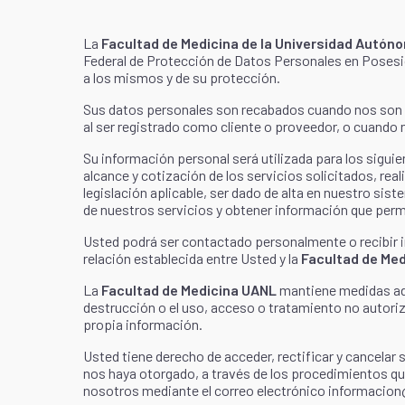
La
Facultad de Medicina de la Universidad Autón
Federal de Protección de Datos Personales en Posesión
a los mismos y de su protección.
Sus datos personales son recabados cuando nos son p
al ser registrado como cliente o proveedor, o cuando
Su información personal será utilizada para los sigui
alcance y cotización de los servicios solicitados, rea
legislación aplicable, ser dado de alta en nuestro sis
de nuestros servicios y obtener información que permi
Usted podrá ser contactado personalmente o recibir i
relación establecida entre Usted y la
Facultad de Me
La
Facultad de Medicina UANL
mantiene medidas adm
destrucción o el uso, acceso o tratamiento no autori
propia información.
Usted tiene derecho de acceder, rectificar y cancelar
nos haya otorgado, a través de los procedimientos q
nosotros mediante el correo electrónico informacio