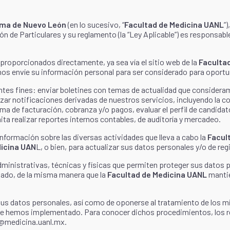
oma de Nuevo León
(en lo sucesivo, “
Facultad de Medicina UANL
”
 de Particulares y su reglamento (la “Ley Aplicable”) es responsable
roporcionados directamente, ya sea vía el sitio web de la
Faculta
 nos envíe su información personal para ser considerado para oportu
entes fines: enviar boletines con temas de actualidad que consideram
lizar notificaciones derivadas de nuestros servicios, incluyendo la 
tema de facturación, cobranza y/o pagos, evaluar el perfil de candida
ta realizar reportes internos contables, de auditoría y mercadeo.
nformación sobre las diversas actividades que lleva a cabo la
Facul
dicina UAN
L, o bien, para actualizar sus datos personales y/o de reg
inistrativas, técnicas y físicas que permiten proteger sus datos pe
zado, de la misma manera que la
Facultad de Medicina UANL
mantie
 sus datos personales, así como de oponerse al tratamiento de los m
ue hemos implementado. Para conocer dichos procedimientos, los r
n@medicina.uanl.mx.