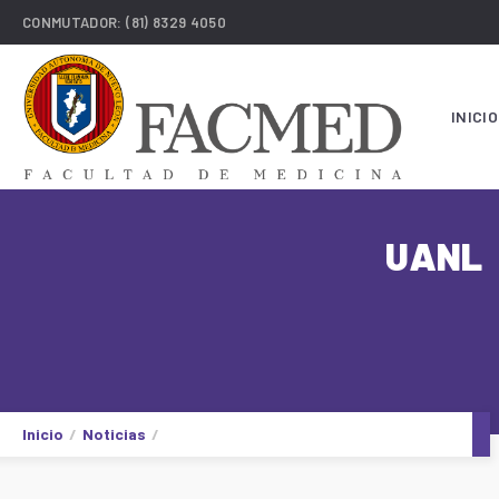
CONMUTADOR:
(81) 8329 4050
INICIO
UANL
Inicio
Noticias