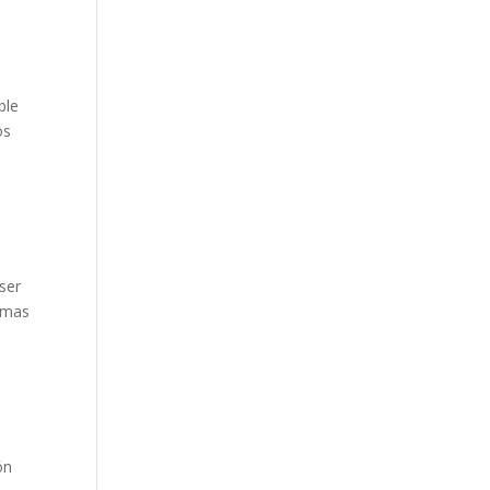
ble
os
 ser
tomas
ón