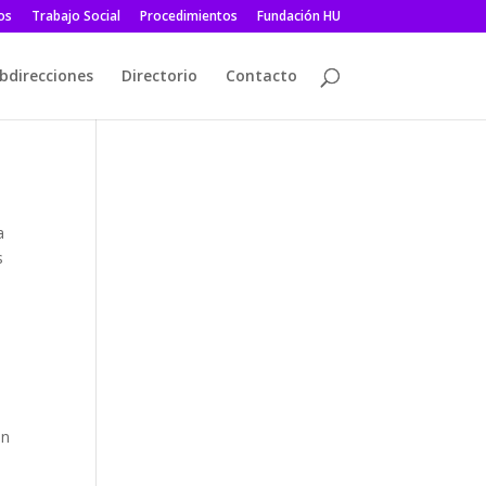
os
Trabajo Social
Procedimientos
Fundación HU
bdirecciones
Directorio
Contacto
a
s
ón