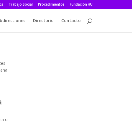
os
Trabajo Social
Procedimientos
Fundación HU
bdirecciones
Directorio
Contacto
tes
iana
a
cha o